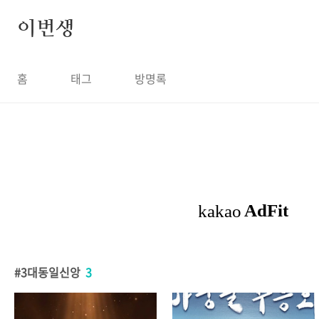
본문 바로가기
이번생
홈
태그
방명록
3대동일신앙
3