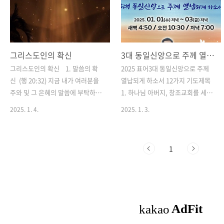
그리스도인의 확신
3대 동일신앙으로 주께 열납되게 하소서
그리스도인의 확신 1. 말씀의 확
2025 표어3대 동일신앙으로 주께
신 (행 20:32) 지금 내가 여러분을
열납되게 하소서 12가지 기도제목
주와 및 그 은혜의 말씀에 부탁하노
1. 하나님 아버지, 창조교회를 세워
니 그 말씀이 여러분을 능희 든든히
주셔서 감사합니다. 오직 십자가의
2025. 1. 4.
2025. 1. 3.
세우사 거룩하게 하심을 입은 모든
복음을 전파하여 영혼을 구원하고
자 가운데 기업이 있게 하시리라 2.
하나님의 나라를 이루는 교회가 되
구원의 확신 (요일 5:11~12)또 증거
게 하옵소서. 2. "3대 동일신앙으로
1
는 이것이니 하나님이 우리에게 영
주께 열납되게 하소서" 라는 새해 표
생을 주신 것과 이 생명이 그의 아들
어대로 모든 기관과 부서, 온 성도와
안에 있는 그것이니라 아들이 있
가정이 하나님을 경외하고, 가정에
는 자에게는 생명이 있고 하나님
서 부모님이 자녀에게 참된 신앙을
의 아들이 없는 자에게는 생명이 없
전수하여 하나님께 열납되는 신앙이
느니라 3. 기도응답의 확신 (요
되게 하옵소서. 3. 서인석 담임목사