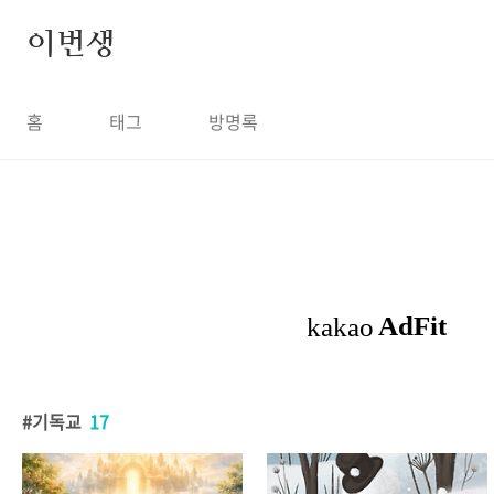
본문 바로가기
이번생
홈
태그
방명록
기독교
17