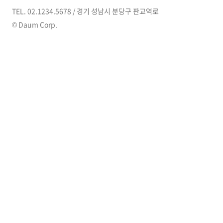
십일조는 의무가 아니라 감사의 언
TEL. 02.1234.5678 / 경기 성남시 분당구 판교역로
어였고, 그..
© Daum Corp.