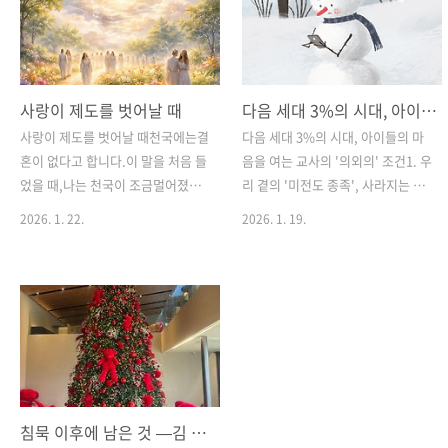
사랑이 제도를 벗어날 때
다음 세대 3%의 시대, 아이들의 마음을 여는 교사의 '의외의' 조건
사랑이 제도를 벗어날 때천국에는결
다음 세대 3%의 시대, 아이들의 마
혼이 없다고 합니다.이 말을 처음 들
음을 여는 교사의 '의외의' 조건1. 우
었을 때,나는 천국이 조금멀어졌다
리 곁의 '미전도 종족', 사라지는 아
고 느꼈습니다.그곳에는내가 사랑했
이들오늘날 한국 교회의 주일학교는
2026. 1. 22.
2026. 1. 19.
던 방식이없을 것 같았기 때문입니
단순한 침체를 넘어 존립의 위기에
다.⸻우리는 사랑을형태로 기억
서 있습니다. 통계에 따르면 청소년
합니다.남편과 아내.부모와 자식.가
기독교 복음화율은 약 3%에 불과하
족이라는 이름.사랑은 늘어떤 울타
며, 아이들의 80%는 교회라는 공간
리 안에서비로소 안전해졌습니다.그
을 단 한 번도 경험해 보지 못한 채
래서 우리는결혼을 사랑의 완성처럼
성장합니다. 이제 다음 세대는 우리
여겨왔는지도 모릅니다.한 사람을
가 해외로 나가지 않고도 만날 수 있
선택하고,다른 모든 가능성을 내려
는 '우리 곁의 미전도 종족'이 되었
놓는 일.그 배타성 안에서우리는 안
습니다.이러한 현실 속에서 주일학
침묵 이후에 남은 것 —김 현경에 관한 기록