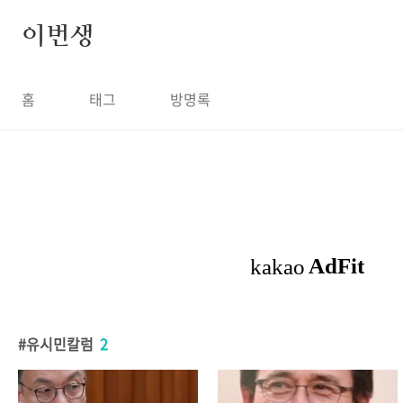
본문 바로가기
이번생
홈
태그
방명록
유시민칼럼
2