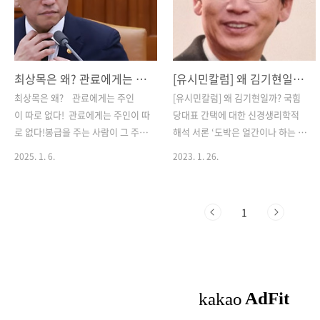
최상목은 왜? 관료에게는 주인이 따로 없다!
[유시민칼럼] 왜 김기현일까? 국힘당대표 간택에 대한 신경생리학적 해석과 유시민 칼럼 분석
최상목은 왜? 관료에게는 주인
[유시민칼럼] 왜 김기현일까? 국힘
이 따로 없다! 관료에게는 주인이 따
당대표 간택에 대한 신경생리학적
로 없다!봉급을 주는 사람이 그 주인
해석 서론 ‘도박은 얼간이나 하는 게
이다!개에게 개밥을 주는 사람
임’이란 말이 있다. 전당포의 네온사
2025. 1. 6.
2023. 1. 26.
이 그 주인이듯일제 말기에 그는 면
인이 시뻘겋게 어둠을 달구는 강원
서기로 채용되었다남달리 매사에 근
도 정선 읍내의 밤 풍경을 본 사람이
면했기 때문이다미군정 시기에 그
라면 고개를 끄덕일 것이다. 가지고
1
는 군주사로 승진했다남달리 매사
온 현금을 다 쓰고, 현금 서비스 한도
에 정직했기 때문이다자유당 시절
까지 자동인출기에서 돈을 뽑고, 반
에 그는 도청과장이 되었다남달
지와 시계를 팔고, 타고 왔던 자동차
리 매사에 성실했기 때문이다공화
를 담보로 대출을 받고, 그 돈을 다
당 시절에 그는 서기관이 되었다남
잃은 후에도 바닥에 떨어진 칩을 줍
달리 매사에 공정했기 때문이다민정
고 음식을 구걸하면서 카지노를 떠