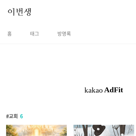
본문 바로가기
이번생
홈
태그
방명록
교회
6