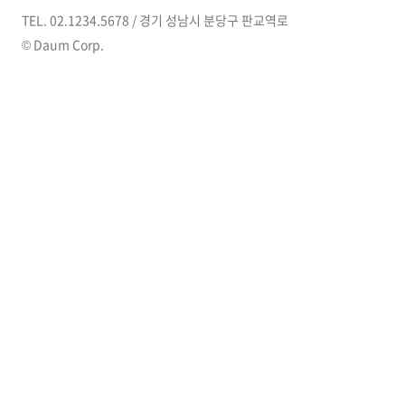
방에 들어가 문을 닫고 은밀한 중에
TEL. 02.1234.5678 / 경기 성남시 분당구 판교역로
계신 네 아버..
© Daum Corp.