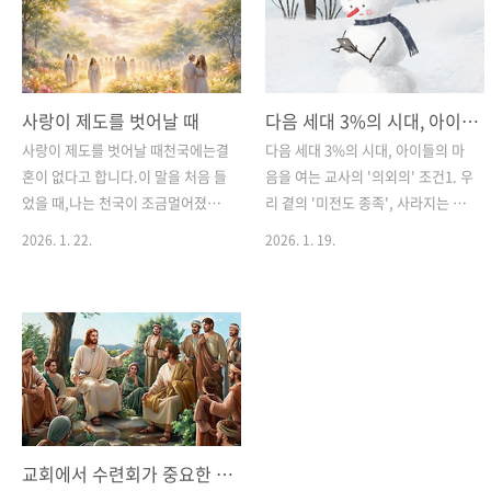
사랑이 제도를 벗어날 때
다음 세대 3%의 시대, 아이들의 마음을 여는 교사의 '의외의' 조건
사랑이 제도를 벗어날 때천국에는결
다음 세대 3%의 시대, 아이들의 마
혼이 없다고 합니다.이 말을 처음 들
음을 여는 교사의 '의외의' 조건1. 우
었을 때,나는 천국이 조금멀어졌다
리 곁의 '미전도 종족', 사라지는 아
고 느꼈습니다.그곳에는내가 사랑했
이들오늘날 한국 교회의 주일학교는
2026. 1. 22.
2026. 1. 19.
던 방식이없을 것 같았기 때문입니
단순한 침체를 넘어 존립의 위기에
다.⸻우리는 사랑을형태로 기억
서 있습니다. 통계에 따르면 청소년
합니다.남편과 아내.부모와 자식.가
기독교 복음화율은 약 3%에 불과하
족이라는 이름.사랑은 늘어떤 울타
며, 아이들의 80%는 교회라는 공간
리 안에서비로소 안전해졌습니다.그
을 단 한 번도 경험해 보지 못한 채
래서 우리는결혼을 사랑의 완성처럼
성장합니다. 이제 다음 세대는 우리
여겨왔는지도 모릅니다.한 사람을
가 해외로 나가지 않고도 만날 수 있
선택하고,다른 모든 가능성을 내려
는 '우리 곁의 미전도 종족'이 되었
놓는 일.그 배타성 안에서우리는 안
습니다.이러한 현실 속에서 주일학
교회에서 수련회가 중요한 이유는 무엇인가요?