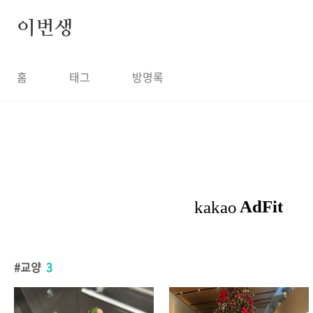
본문 바로가기
이번생
홈
태그
방명록
교양
3