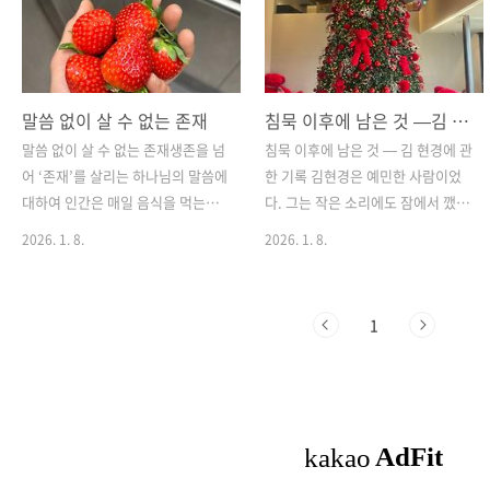
말씀 없이 살 수 없는 존재
침묵 이후에 남은 것 —김 현경에 관한 기록
말씀 없이 살 수 없는 존재생존을 넘
침묵 이후에 남은 것 — 김 현경에 관
어 ‘존재’를 살리는 하나님의 말씀에
한 기록 김현경은 예민한 사람이었
대하여 인간은 매일 음식을 먹는다.
다. 그는 작은 소리에도 잠에서 깼
이 행위는 선택이 아니라 조건이다.
고, 벽 너머에서 들려오는 이웃의 발
2026. 1. 8.
2026. 1. 8.
먹지 않으면 우리는 약해지고, 결국
소리에도 귀를 기울였다. 사람들은
존재를 유지할 수 없다. 그렇기에 음
그를 신경이 곤두서 있는 사람이라
식은 단순한 욕망의 대상이 아니라
불렀지만, 그는 알고 있었다. 그것은
1
생존의 전제다. 기독교 신앙에서 “하
불안이 아니라 깨어 있음에 가까웠
나님의 말씀 없이는 살 수 없다”는
다는 것을. 그는 세상이 발산하는 미
고백은 바로 이 지점에서 출발한다.
세한 거짓과 불일치를 감지하지 않
이는 경건한 수사가 아니라, 인간 존
고는 견딜 수 없는 사람이었다. 숲속
재에 대한 근본적인 통찰이다.“사람
에서 풀을 뜯다 고개를 들어 바람의
이 떡으로만 살 것이 아니요하나님
방향을 읽는 사슴처럼, 그는 늘 세계